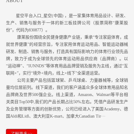
ABOUT
星空平台入口_星空(中国) ，是一家集体育用品设计、研发、
生产、销售与服务于一体的新三板挂牌公司（股票简称“康莱股
份”，代码为830877）。
康莱股份围绕全民健身健康产业链，秉承“专注家庭体育，成
就世界健康”的经营宗旨，专注家用体育运动用品、智能运动器械
研发、制造、销售与服务，打造具有国际影响力的体育行业领先品
牌，致力于成为全球领先的体育运动用品供应商（品牌商）。以
“运动神”、“IUNNDS”等体育用品品牌营销及服务为主线，通过“互
联网+”，实行“境外+境内，线上+线下”全渠道运营。
公司主要产品包括篮球架、乒乓球桌、力量器械等，全球销
量均位居前列。
线下渠道，我们的客户涵盖众多全球体育用品知名
品牌商及世界500强企业。
线上渠道，Amazon
、Walmart等
平台相
关类目Top50中,我们的产品长期占比50%左右。凭借产品研发生产
及业务管理等方面的创新优势，公司已经进入了美国Academy、德
国Aldi和Lidl、澳大利亚K-mart、加拿大Canadian Tir···
了解更多>>